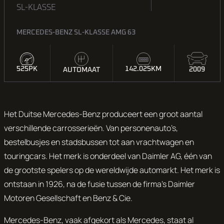
SL-KLASSE
MERCEDES-BENZ SL-KLASSE AMG 63
525PK
142.025KM
2009
AUTOMAAT
Het Duitse Mercedes-Benz produceert een groot aantal
verschillende carrosserieën. Van personenauto’s,
bestelbusjes en stadsbussen tot aan vrachtwagen en
touringcars. Het merk is onderdeel van Daimler AG, één van
de grootste spelers op de wereldwijde automarkt. Het merk is
ontstaan in 1926, na de fusie tussen de firma’s
Daimler
Motoren Gesellschaft
en
Benz & Cie
.
Mercedes-Benz, vaak afgekort als Mercedes, staat al