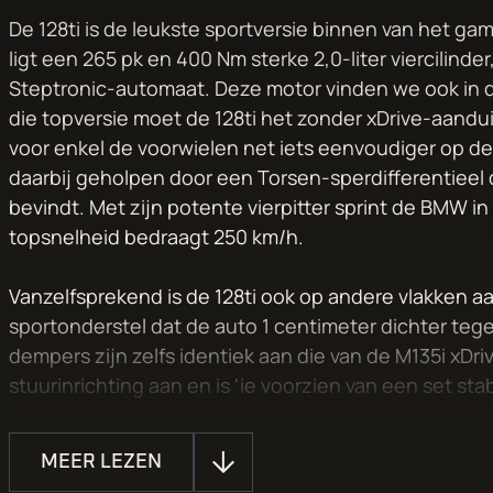
De 128ti is de leukste sportversie binnen van het g
ligt een 265 pk en 400 Nm sterke 2,0-liter viercilind
Steptronic-automaat. Deze motor vinden we ook in de
die topversie moet de 128ti het zonder xDrive-aandu
voor enkel de voorwielen net iets eenvoudiger op de
daarbij geholpen door een Torsen-sperdifferentieel 
bevindt. Met zijn potente vierpitter sprint de BMW in
topsnelheid bedraagt 250 km/h.
Vanzelfsprekend is de 128ti ook op andere vlakken 
sportonderstel dat de auto 1 centimeter dichter tege
dempers zijn zelfs identiek aan die van de M135i xD
stuurinrichting aan en is 'ie voorzien van een set sta
en dempers ook van de topversie afkomstig zijn. Het f
aandrijving heeft, scheelt ten opzichte van de M135i 
MEER LEZEN
Krachtige M Sport-remmerij met rode klauwen zorgen