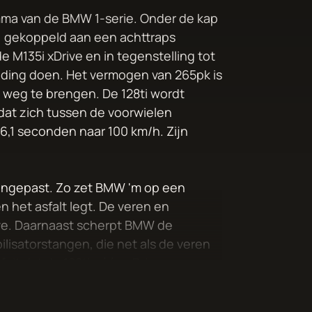
amma van de BMW 1-serie. Onder de kap
er, gekoppeld aan een achttraps
 M135i xDrive en in tegenstelling tot
iding doen. Het vermogen van 265pk is
 weg te brengen. De 128ti wordt
dat zich tussen de voorwielen
 6,1 seconden naar 100 km/h. Zijn
aangepast. Zo zet BMW 'm op een
n het asfalt legt. De veren en
rive. Daarnaast scherpt BMW de
bilisatorstangen, die net als de veren
eit dat de 128ti géén xDrive-
xDrive zo'n 80 kilo aan gewicht.
 er voor dat u de 128ti weer adequaat