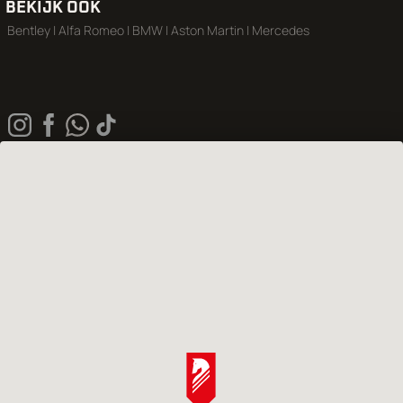
BEKIJK OOK
Bentley
|
Alfa Romeo
|
BMW
|
Aston Martin
|
Mercedes