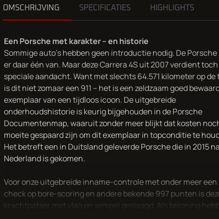
OMSCHRIJVING
SPECIFICATIES
HIGHLIGHTS
Een Porsche met karakter – en historie
Sommige auto’s hebben geen introductie nodig. De Porsche 9
er daar één van. Maar deze Carrera 4S uit 2007 verdient toch
speciale aandacht. Want met slechts 64.571 kilometer op de t
is dit niet zomaar een 911 – het is een zeldzaam goed bewaar
exemplaar van een tijdloos icoon. De uitgebreide
onderhoudshistorie is keurig bijgehouden in de Porsche
Documentenmap, waaruit zonder meer blijkt dat kosten noc
moeite gespaard zijn om dit exemplaar in topconditie te hou
Het betreft een in Duitsland geleverde Porsche die in 2015 n
Nederland is gekomen.
Voor onze uitgebreide inname-controle met onder meer een
check op bore-scoring en andere bekende 997 punten is dez
krachtpatser met vlag en wimpel geslaagd. Als beloning heb
we een olieservice uitgevoerd in combinatie met een nieuwe