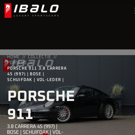
HOME
COLLECTIE
PORSCHE
PORSCHE 911 3.8 CARRERA
4S (997) | BOSE |
SCHUIFDAK | VOL-LEDER |
PORSCHE
911
3.8 CARRERA 4S (997) |
BOSE | SCHUIFDAK | VOL-