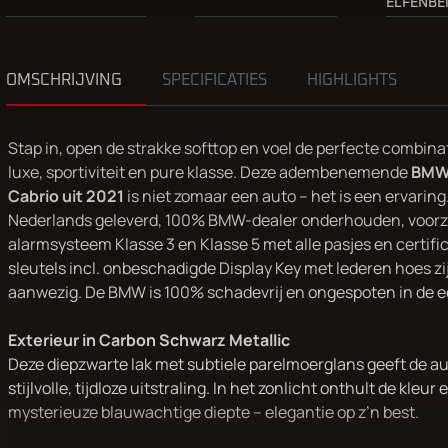
ELFENBE
OMSCHRIJVING
SPECIFICATIES
HIGHLIGHTS
Stap in, open de strakke softtop en voel de perfecte combina
luxe, sportiviteit en pure klasse. Deze adembenemende
BMW
Cabrio uit 2021
is niet zomaar een auto – het is een ervaring
Nederlands geleverd, 100% BMW-dealer onderhouden, voorz
alarmsysteem Klasse 3 en Klasse 5 met alle pasjes en certific
sleutels incl. onbeschadigde Display Key met lederen hoes zi
aanwezig. De BMW is 100% schadevrij en ongespoten in de ee
Exterieur in Carbon Schwarz Metallic
Deze diepzwarte lak met subtiele parelmoerglans geeft de a
stijlvolle, tijdloze uitstraling. In het zonlicht onthult de kleur 
mysterieuze blauwachtige diepte – elegantie op z’n best.