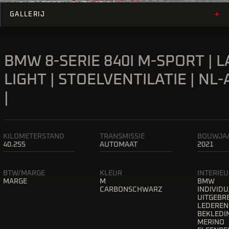
LIGHT | STOELVENTILATIE |
+
NL-AUTO |
GALLERIJ
BMW 8-SERIE 840I M-SPORT | 
LIGHT | STOELVENTILATIE | NL
|
KILOMETERSTAND
TRANSMISSIE
BOUWJA
40.255
AUTOMAAT
2021
BTW/MARGE
KLEUR
INTERIE
MARGE
M
BMW
CARBONSCHWARZ
INDIVID
UITGEBR
LEDEREN
BEKLEDI
MERINO