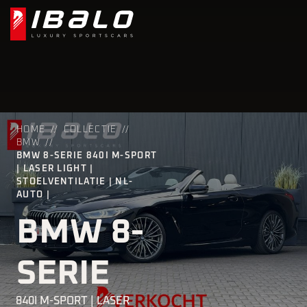
HOME
COLLECTIE
BMW
BMW 8-SERIE 840I M-SPORT
| LASER LIGHT |
STOELVENTILATIE | NL-
AUTO |
BMW 8-
SERIE
840I M-SPORT | LASER