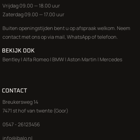
snel bij – dit is er eentje die je niet vaak tegenkomt!
Vrijdag 09.00 — 18.00 uur
Zaterdag 09.00 — 17.00 uur
Buiten openingstijden bent u op afspraak welkom. Neem
Onze showroom is zondag t/m donderdag alleen op afspraak
contact met ons op via mail, WhatsApp of telefoon.
Op vrijdag ben u van harte welkom van 9.00 uur tot 18.00 uur
zaterdag van 9.00 tot 17.00 uur.
BEKIJK OOK
Bentley
|
Alfa Romeo
|
BMW
|
Aston Martin
|
Mercedes
Neem voor een bezichtiging en proefrit a.u.b. even contact o
een groot deel van onze collectie bevindt zich in onze opslagl
Wij zorgen graag dat de gewenste klaar staat voor een uitgeb
proefrit.
CONTACT
Aan onze advertenties is de grootst mogelijke zorg besteed, 
Breukersweg 14
kunnen aan deze advertentie geen rechten worden ontleend
7471 st hof van twente (Goor)
0547 - 26123456
info@ibalo.nl