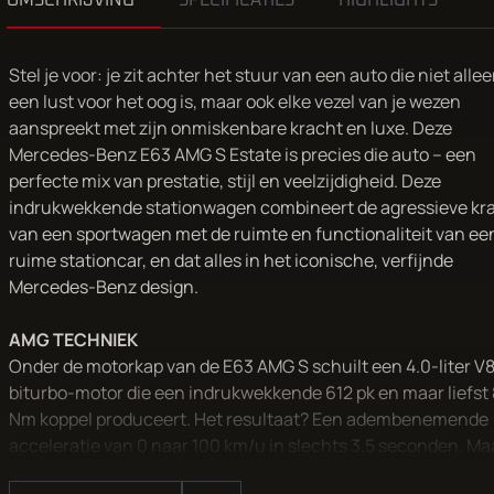
OMSCHRIJVING
SPECIFICATIES
HIGHLIGHTS
Stel je voor: je zit achter het stuur van een auto die niet alle
een lust voor het oog is, maar ook elke vezel van je wezen
aanspreekt met zijn onmiskenbare kracht en luxe. Deze
Mercedes-Benz E63 AMG S Estate is precies die auto – een
perfecte mix van prestatie, stijl en veelzijdigheid. Deze
indrukwekkende stationwagen combineert de agressieve kr
van een sportwagen met de ruimte en functionaliteit van ee
ruime stationcar, en dat alles in het iconische, verfijnde
Mercedes-Benz design.
AMG TECHNIEK
Onder de motorkap van de E63 AMG S schuilt een 4.0-liter V
biturbo-motor die een indrukwekkende 612 pk en maar liefst
Nm koppel produceert. Het resultaat? Een adembenemende
acceleratie van 0 naar 100 km/u in slechts 3,5 seconden. Ma
deze krachtpatser is niet alleen voor de rechte wegen – met 