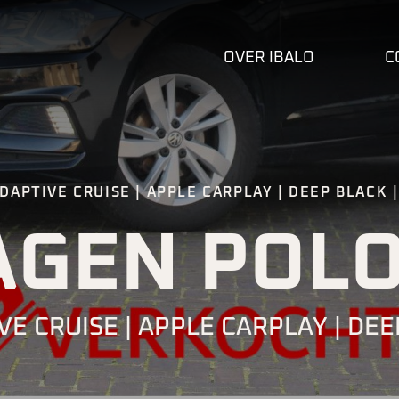
OVER IBALO
C
APTIVE CRUISE | APPLE CARPLAY | DEEP BLACK |
GEN POL
VE CRUISE | APPLE CARPLAY | DEE