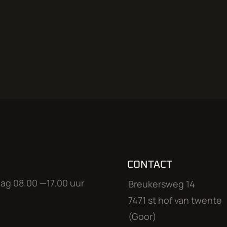
t bezuinigd op het onderhoud met als
en-dealer Huiskes-Kokkeler is
erd
CONTACT
ters & APK
ag 08.00 —17.00 uur
Breukersweg 14
 neem dat contact met ons op. Deze
7471 st hof van twente
 auto voor onze klanten en is
(Goor)