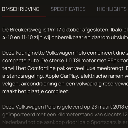
OMSCHRIJVING
SPECIFICATIES
HIGHLIGHTS
De Breukersweg is t/m 17 oktober afgesloten, Ibalo bl
4-10 en 11-10 zijn wij onbereikbaar en daarom uitslu
Deze keurig nette Volkswagen Polo combineert drie 
compacte auto. De sterke 1.0 TSI motor met 95pk zorg
terwijl het Comfortline pakket veel luxe meebrengt. 
afstandsregeling, Apple CarPlay, elektrische ramen v
velgen, airconditioning en een volwaardig reservewie
maakt het plaatje compleet.
Deze Volkswagen Polo is geleverd op 23 maart 2018 en
geïmporteerd met een kilometerstand van slechts 12
Nederland tot de aankoop door Ibalo Sportscars is er