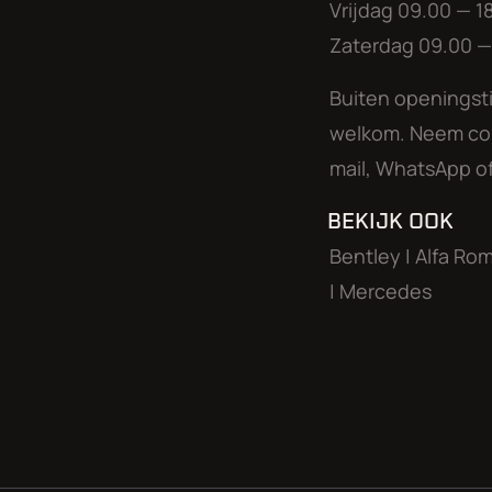
Vrijdag 09.00 — 1
Zaterdag 09.00 — 
Gelieve voor een bezichtiging en/of proefrit een af
van onze collectie bevindt zich in onze opslaglocat
Buiten openingsti
auto klaar staat voor een uitgebreide proefrit.
welkom. Neem con
Onze showroom is zondag t/m donderdag op afspraak
mail, WhatsApp of
welkom van 9.00 uur tot 18.00 uur en op zaterdag van 
BEKIJK OOK
Aan onze advertenties is de grootst mogelijke zorg
Bentley
|
Alfa Ro
advertentie geen rechten worden ontleend.
|
Mercedes