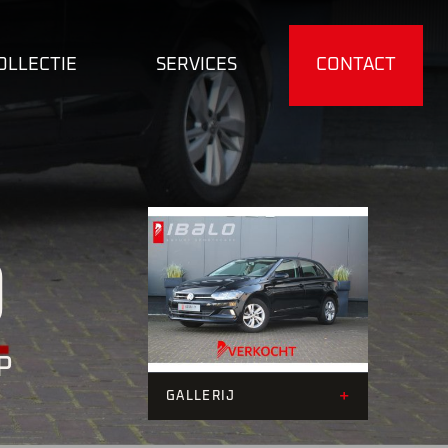
OLLECTIE
SERVICES
CONTACT
O
P
+27
+
GALLERIJ