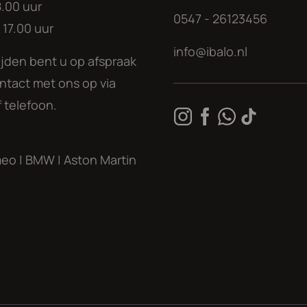
8.00 uur
0547 - 26123456
17.00 uur
spraak te maken, want een groot deel
ie. Wij zorgen graag dat de gewenste
info@ibalo.nl
jden bent u op afspraak
tact met ons op via
 geopend. Op vrijdag ben u van harte
 telefoon.
9.00 tot 17.00 uur.
 besteed, echter kunnen aan deze
meo
|
BMW
|
Aston Martin