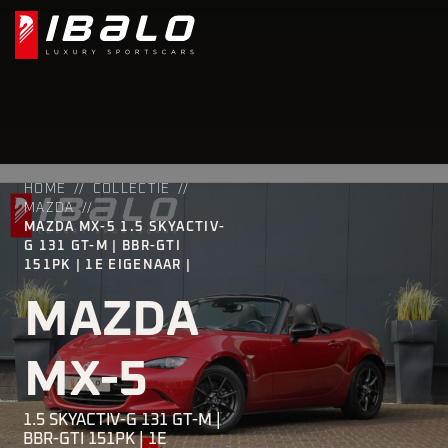
HOME
COLLECTIE
MAZDA
MAZDA MX-5 1.5 SKYACTIV-
G 131 GT-M | BBR-GTI
151PK | 1E EIGENAAR |
MAZDA
MX-5
1.5 SKYACTIV-G 131 GT-M |
BBR-GTI 151PK | 1E