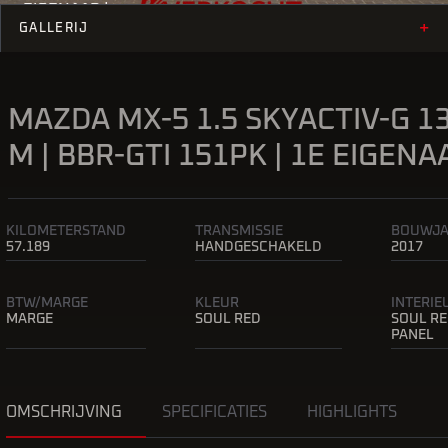
EIGENAAR |
+
GALLERIJ
MAZDA MX-5 1.5 SKYACTIV-G 13
M | BBR-GTI 151PK | 1E EIGENAA
KILOMETERSTAND
TRANSMISSIE
BOUWJ
57.189
HANDGESCHAKELD
2017
BTW/MARGE
KLEUR
INTERI
MARGE
SOUL RED
SOUL R
PANEL
OMSCHRIJVING
SPECIFICATIES
HIGHLIGHTS