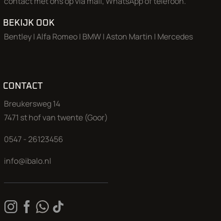
contact met ons op via mail, WhatsApp of telefoon.
BEKIJK OOK
Bentley
|
Alfa Romeo
|
BMW
|
Aston Martin
|
Mercedes
CONTACT
Breukersweg 14
7471 st hof van twente (Goor)
0547 - 26123456
info@ibalo.nl