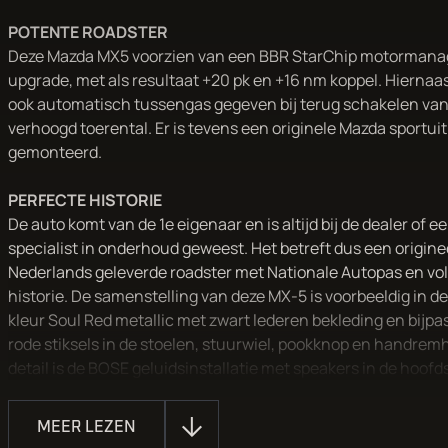
POTENTE ROADSTER
Deze Mazda MX5 voorzien van een BBR StarChip motorman
upgrade, met als resultaat +20 pk en +16 nm koppel. Hiernaa
ook automatisch tussengas gegeven bij terug schakelen va
verhoogd toerental. Er is tevens een originele Mazda sportuit
gemonteerd.
PERFECTE HISTORIE
De auto komt van de 1e eigenaar en is altijd bij de dealer of 
specialist in onderhoud geweest. Het betreft dus een origine
Nederlands geleverde roadster met Nationale Autopas en vol
historie. De samenstelling van deze MX-5 is voorbeeldig in de
kleur Soul Red metallic met zwart lederen bekleding en bijp
rode stiksels in de stoelen, stuurwiel, pookknop en handrem
detail is de BOSE geluidsinstallatie met speakers in de hoof
van de stoel.
MEER LEZEN
UNIEK CONCEPT