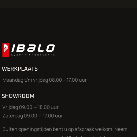
Neem voor een bezichtiging altijd even contact op. Onze aut
verdeeld over onze showroom en een opslaglocatie, als wij w
komt zorgen we dat de auto bij ons in de showroom staat.
Aan onze advertenties is de grootst mogelijke zorg besteed, 
kunnen aan deze advertentie geen rechten worden ontleen
WERKPLAATS
Maandag t/m vrijdag 08.00 —17.00 uur
SHOWROOM
Vrijdag 09.00 — 18.00 uur
Zaterdag 09.00 — 17.00 uur
Buiten openingstijden bent u op afspraak welkom. Neem