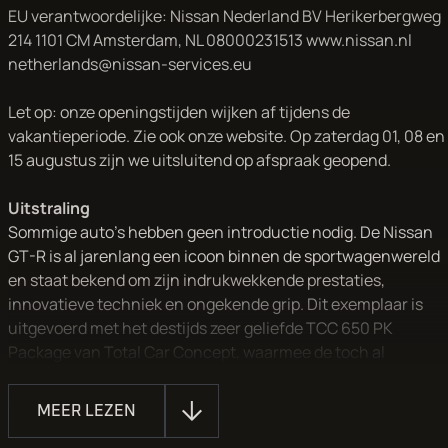
EU verantwoordelijke: Nissan Nederland BV Herikerbergweg
214 1101 CM Amsterdam, NL 08000231513 www.nissan.nl
netherlands@nissan-services.eu
Let op: onze openingstijden wijken af tijdens de
vakantieperiode. Zie ook onze website. Op zaterdag 01, 08 en
15 augustus zijn we uitsluitend op afspraak geopend.
Uitstraling
Sommige auto's hebben geen introductie nodig. De Nissan
GT-R is al jarenlang een icoon binnen de sportwagenwereld
en staat bekend om zijn indrukwekkende prestaties,
innovatieve techniek en ongekende grip. Dit exemplaar is
uitgevoerd met het destijds zeer geliefde TCC 650 PK
Package van Total Car Concept, waarmee de toch al
indrukwekkende prestaties naar een nog hoger niveau zijn
gebracht.
MEER LEZEN
Met zijn brede carrosserie, kenmerkende lijnen en tijdloze