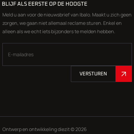
Gelieve voor een bezichtiging en/of proefrit een afspraak te
BLIJF ALS EERSTE OP DE HOOGTE
maken, want een groot deel van onze collectie bevindt zich
in onze opslaglocatie en wij zijn een klein flexibel team. Wij
Meld u aan voor de nieuwsbrief van Ibalo. Maakt u zich geen
zorgen graag dat de gewenste auto klaar staat voor een
zorgen, we gaan niet allemaal reclame sturen. Enkel en
uitgebreide proefrit.
alleen als we echt iets bijzonders te melden hebben.
Openingstijden (
bel ons even voordat u komt 50% van onze
auto's staat in de opslag
): Maandag, Dinsdag, Donderdag en
vrijdag; 9.00-17.00 uur. Zaterdag: 9.00-17.00 uur. Woensdag
op afspraak geopend.
VERSTUREN
Aan onze advertenties is de grootst mogelijke zorg besteed,
echter kunnen aan deze advertentie geen rechten worden
ontleend.
Ontwerp en ontwikkeling
diezit
© 2026