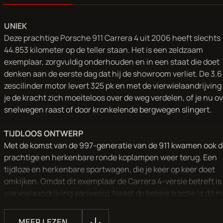
UNIEK
Deze prachtige Porsche 911 Carrera 4 uit 2006 heeft slechts
44.853 kilometer op de teller staan. Het is een zeldzaam
exemplaar, zorgvuldig onderhouden en in een staat die doet
denken aan de eerste dag dat hij de showroom verliet. De 3.6 
zescilinder motor levert 325 pk en met de vierwielaandrijving
je de kracht zich moeiteloos over de weg verdelen, of je nu o
snelwegen raast of door kronkelende bergwegen slingert.
TIJDLOOS ONTWERP
Met de komst van de 997-generatie van de 911 kwamen ook d
prachtige en herkenbare ronde koplampen weer terug. Een
tijdloze en herkenbare sportwagen, die je keer op keer doet
omkijken. Omdat dit exemplaar de Carrera 4-versie betreft is
vierwielaandrijving aanwezig. Naast de betere tractie is dit 
maar liefst 4 centimeter breder dan de standaard Carrera ver
Ook de wielophanging, spoorbreedte, velgen én banden zijn
MEER LEZEN