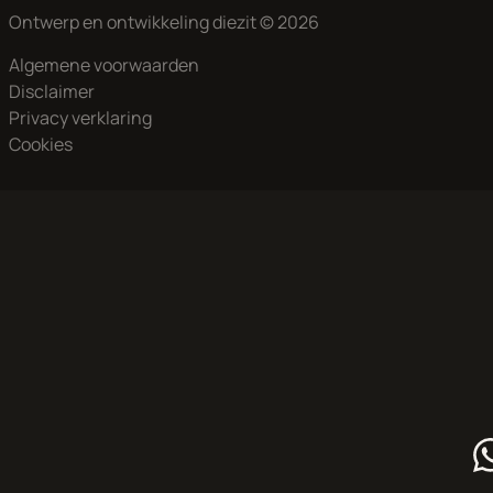
Aan onze advertenties is de grootst mogelijke zorg besteed,
Ontwerp en ontwikkeling
diezit
© 2026
echter kunnen aan deze advertentie geen rechten worden
Algemene voorwaarden
ontleend
Disclaimer
Privacy verklaring
Cookies