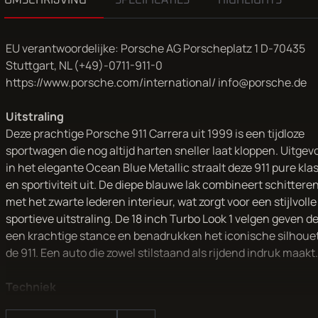
OMSCHRIJVING
SPECIFICATIES
HIGHLIGHTS
EU verantwoordelijke: Porsche AG Porscheplatz 1 D-70435
Stuttgart, NL (+49)-0711-911-0
https://www.porsche.com/international/ info@porsche.de
Uitstraling
Deze prachtige Porsche 911 Carrera uit 1999 is een tijdloze
sportwagen die nog altijd harten sneller laat kloppen. Uitgev
in het elegante Ocean Blue Metallic straalt deze 911 pure kla
en sportiviteit uit. De diepe blauwe lak combineert schittere
met het zwarte lederen interieur, wat zorgt voor een stijlvolle
sportieve uitstraling. De 18 inch Turbo Look 1 velgen geven d
een krachtige stance en benadrukken het iconische silhoue
de 911. Een auto die zowel stilstaand als rijdend indruk maakt.
Techniek
Onder de motorkap ligt de karaktervolle zescilinder boxermot