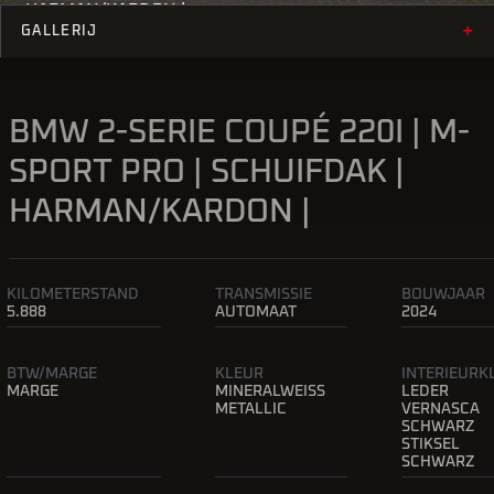
HARMAN/KARDON |
+
GALLERIJ
BMW 2-SERIE COUPÉ 220I | M-
SPORT PRO | SCHUIFDAK |
HARMAN/KARDON |
KILOMETERSTAND
TRANSMISSIE
BOUWJAAR
5.888
AUTOMAAT
2024
BTW/MARGE
KLEUR
INTERIEURK
MARGE
MINERALWEISS
LEDER
METALLIC
VERNASCA
SCHWARZ
STIKSEL
SCHWARZ