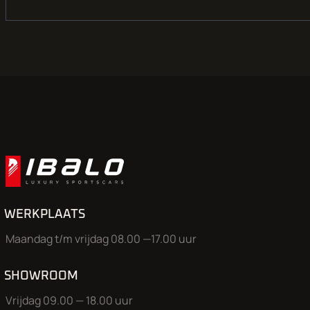
weten dat u komt zorgen we dat de auto bij ons in de showr
staat.
Aan onze advertenties is de grootst mogelijke zorg besteed, 
kunnen aan deze advertentie geen rechten worden ontleen
WERKPLAATS
Maandag t/m vrijdag 08.00 —17.00 uur
SHOWROOM
Vrijdag 09.00 — 18.00 uur