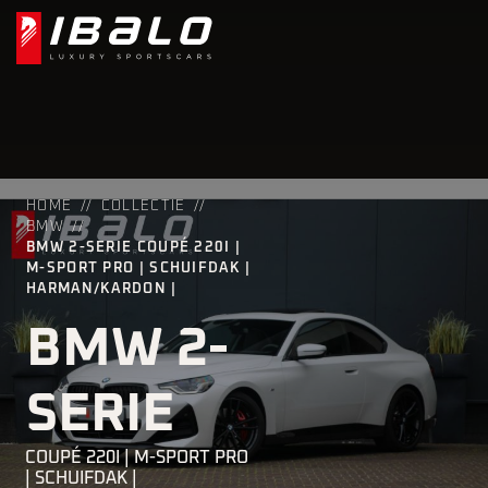
HOME
COLLECTIE
BMW
BMW 2-SERIE COUPÉ 220I |
M-SPORT PRO | SCHUIFDAK |
HARMAN/KARDON |
BMW 2-
SERIE
COUPÉ 220I | M-SPORT PRO
| SCHUIFDAK |