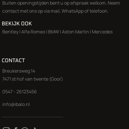
Buiten openingstijden bent u op afspraak welkom. Neem
contact met ons op via mail, WhatsApp of telefoon.
Aan onze advertenties is de grootst mogelijke zorg besteed,
echter kunnen aan deze advertentie geen rechten worden
BEKIJK OOK
ontleend.
Bentley
|
Alfa Romeo
|
BMW
|
Aston Martin
|
Mercedes
CONTACT
Breukersweg 14
7471 st hof van twente (Goor)
0547 - 26123456
info@ibalo.nl