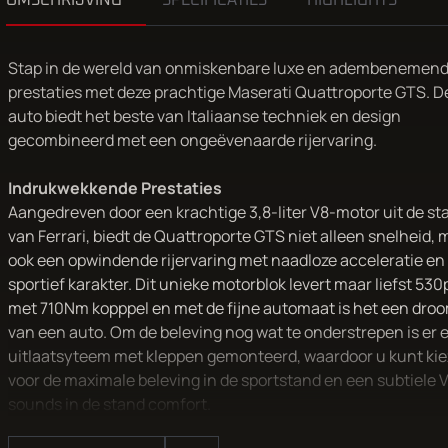
OMSCHRIJVING
SPECIFICATIES
HIGHLIGHTS
Stap in de wereld van onmiskenbare luxe en adembenemen
prestaties met deze prachtige Maserati Quattroporte GTS. D
auto biedt het beste van Italiaanse techniek en design
gecombineerd met een ongeëvenaarde rijervaring.
Indrukwekkende Prestaties
Aangedreven door een krachtige 3,8-liter V8-motor uit de sta
van Ferrari, biedt de Quattroporte GTS niet alleen snelheid, 
ook een opwindende rijervaring met naadloze acceleratie en
sportief karakter. Dit unieke motorblok levert maar liefst 530p
met 710Nm kopppel en met de fijne automaat is het een dro
van een auto. Om de beleving nog wat te onderstrepen is er 
uitlaatsyteem met kleppen gemonteerd, waardoor u kunt ki
voor de maximale beleving in de sportstand en een subtiele 
sounds in de stand comfort.