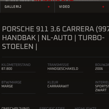
TURBO-STOELEN |
+
+
GALLERIJ
VIDEO
PORSCHE 911 3.6 CARRERA (997
HANDBAK | NL-AUTO | TURBO-
STOELEN |
KILOMETERSTAND
TRANSMISSIE
BOUWJ
87.800
HANDGESCHAKELD
2006
BTW/MARGE
KLEUR
INTERI
MARGE
CARRARAWIT
SPORTS
ZWART