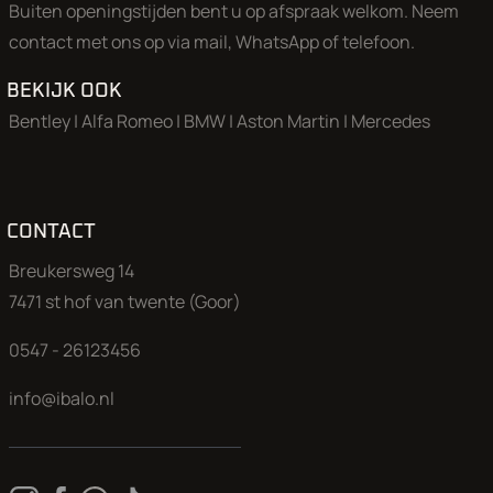
Buiten openingstijden bent u op afspraak welkom. Neem
een groot deel van onze collectie bevindt zich in onze opslagl
contact met ons op via mail, WhatsApp of telefoon.
zorgen graag dat de gewenste klaar staat voor een uitgebreid
BEKIJK OOK
Aan onze advertenties is de grootst mogelijke zorg besteed, 
Bentley
|
Alfa Romeo
|
BMW
|
Aston Martin
|
Mercedes
kunnen aan deze advertentie geen rechten worden ontleend
CONTACT
Breukersweg 14
7471 st hof van twente (Goor)
0547 - 26123456
info@ibalo.nl