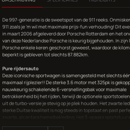
OMSCHRIJVING
SPECIFICATIES
HIGHLIGHTS
De 997-generatie is de sweetspot van de 911 reeks. Onmiske
911 zoals je 'm wil met maximale prijs-fun verhouding! Dit ex
in maart 2006 afgeleverd door Porsche Rotterdam en het o
van deze Nederlandse Porsche is keurig bijgehouden. In zijn l
Porsche enkele keren geschorst geweest, waardoor de kilo
beperkt is gebleven tot slechts 87.882km.
Pure rijdersauto
Deze iconische sportwagen is samengesteld met slechts één
maximaal rijplezier!! De sterke 3.6 motor met 325pk is gekop
nauwkeurig schakelende 6-versnellingsbak voor maximale
betrokkenheid bij het rijden, terwijl de optionele sportstoele
uit de turbo-versie je stevig op je plek houden. Het zwarte le
sterke Duitse kwaliteit is nog steeds in topstaat en past perfe
zwarte, alcantara hemelbekleding. Het 3-spaaks sportstuur 
voorruit met bandfilter maken deze fijne cockpit compleet.