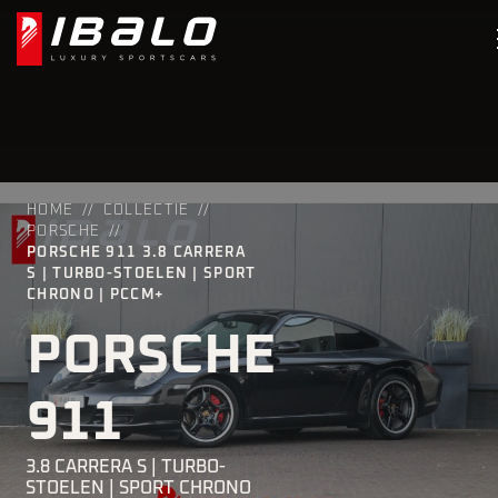
HOME
COLLECTIE
PORSCHE
PORSCHE 911 3.8 CARRERA
S | TURBO-STOELEN | SPORT
CHRONO | PCCM+
PORSCHE
911
3.8 CARRERA S | TURBO-
STOELEN | SPORT CHRONO