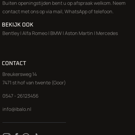
Buiten openingstijden bent u op afspraak welkom. Neem
Aan onze advertenties is de grootst mogelijke zorg besteed,
contact met ons op via mail, WhatsApp of telefoon.
echter kunnen aan deze advertentie geen rechten worden
ontleend.
BEKIJK OOK
Bentley
|
Alfa Romeo
|
BMW
|
Aston Martin
|
Mercedes
CONTACT
Breukersweg 14
7471 st hof van twente (Goor)
0547 - 26123456
info@ibalo.nl