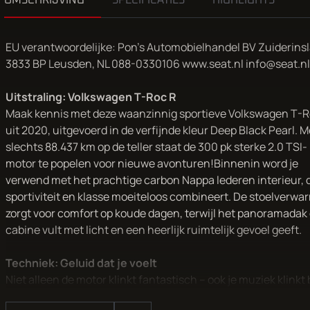
OMSCHRIJVING
SPECIFICATIES
HIGHLIGHTS
EU verantwoordelijke: Pon's Automobielhandel BV Zuiderinsl
3833 BP Leusden, NL 088-0330106 www.seat.nl info@seat.nl
Uitstraling: Volkswagen T-Roc R
Maak kennis met deze waanzinnig sportieve Volkswagen T-R
uit 2020, uitgevoerd in de verfijnde kleur Deep Black Pearl. M
slechts 88.437 km op de teller staat de 300 pk sterke 2.0 TSI-
motor te popelen voor nieuwe avonturen!Binnenin word je
verwend met het prachtige carbon Nappa lederen interieur, 
sportiviteit en klasse moeiteloos combineert. De stoelverwa
zorgt voor comfort op koude dagen, terwijl het panoramadak
cabine vult met licht en een heerlijk ruimtelijk gevoel geeft.
Techniek: Geluid dat je voelt
Niet alleen de motor klinkt fantastisch – ook je muziek klinkt 
dan ooit dankzij het Beats Audio premium geluidssysteem. Of