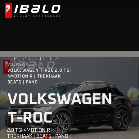
HOME
COLLECTIE
VOLKSWAGEN
VOLKSWAGEN T-ROC 2.0 TSI
4MOTION R | TREKHAAK |
BEATS | PANO |
VOLKSWAGEN
T-ROC
2.0 TSI 4MOTION R |
TREKHAAK | BEATS | PANO |