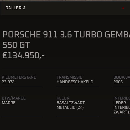
+
GALLERIJ
PORSCHE 911 3.6 TURBO GEMB
550 GT
€134.950,-
KILOMETERSTAND
TRANSMISSIE
BOUWJ
23.972
HANDGESCHAKELD
2006
BTW/MARGE
KLEUR
INTERI
MARGE
BASALTZWART
LEDER
METALLIC (Z4)
INTERIE
ZWART (