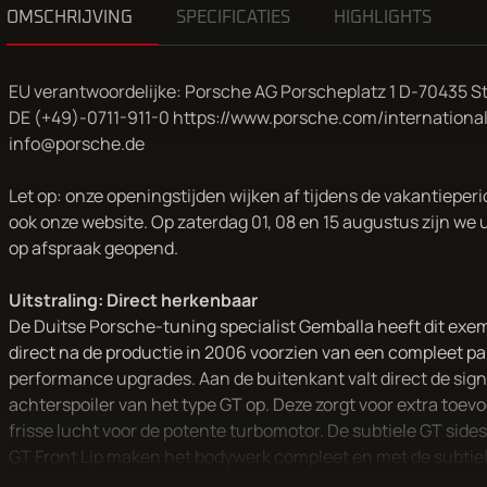
OMSCHRIJVING
SPECIFICATIES
HIGHLIGHTS
EU verantwoordelijke: Porsche AG Porscheplatz 1 D-70435 St
DE (+49)-0711-911-0 https://www.porsche.com/international
info@porsche.de
Let op: onze openingstijden wijken af tijdens de vakantieperi
ook onze website. Op zaterdag 01, 08 en 15 augustus zijn we 
op afspraak geopend.
Uitstraling: Direct herkenbaar
De Duitse Porsche-tuning specialist Gemballa heeft dit exe
direct na de productie in 2006 voorzien van een compleet pa
performance upgrades. Aan de buitenkant valt direct de sig
achterspoiler van het type GT op. Deze zorgt voor extra toev
frisse lucht voor de potente turbomotor. De subtiele GT sides
GT Front Lip maken het bodywerk compleet en met de subtiel
de portieren en op de achterspoiler hoef je niet meer te twijf