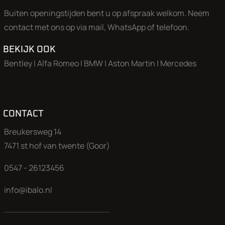
635 Rijassistent-systeem Parkeerhulp
Buiten openingstijden bent u op afspraak welkom. Neem
640 Sport-chrono-pakket Turbo
contact met ons op via mail, WhatsApp of telefoon.
650 Schuifdak elektrisch
666 Telefoonmodule voor PCM
BEKIJK OOK
672 PCM incl. DVD – Navigatiemodule uitgebreid
Bentley
|
Alfa Romeo
|
BMW
|
Aston Martin
|
Mercedes
692 CD-wisselaar
X70 Instappanelen (Roestvrij staal)
XAJ Dorpelafdekking / -bekleding Wagenkleur
XCZ Schakelwegverkorting
XSZ Hoofdsteunen voor met Porsche-embleem
CONTACT
268 Buiten-/binnenspiegel met Dimautomaat en Regens
Breukersweg 14
476 Porsche Stability Management (PSM)
7471 st hof van twente (Goor)
480 Transmissie 6 versnellingen
534 Alarminstallatie met interieurbewaking
0547 - 26123456
594 Dakbekleding Alcantara
601 Bi-xenon-koplampen
info@ibalo.nl
659 Boordcomputer
680 Sound-systeem BOSE