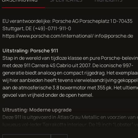
OMSCHRIJVING
SPECIFICATIES
HIGHLIGHTS
EU verantwoordelijke: Porsche AG Porscheplatz 1 D-70435
Stuttgart, DE (+49)-0711-911-0
https://www.porsche.com/international/ info@porsche.de
Uitstraling: Porsche 911
Stap in de wereld van tijdloze klasse en pure Porsche-belevi
met deze 911 Carrera 4S Cabrio uit 2007. De iconische 997-
generatie biedt analoog en compact rijgedrag. Het exemplaa
wij hier aanbieden heeft tevens vierwielaandrijving gekoppe
aan de atmosferische 3.8 boxermotor met 355 pk. Het ultiem
gevoel van vrijheid onder de open hemel.
Uitrusting: Moderne upgrade
Deze 911 is uitgevoerd in Atlas Grau Metallic en voorzien van
luxueus vol-leder Terrakotta interieur. De 19 inch “Lobster” 
met in Atlas Grau gespoten harten geven hem een sportieve,