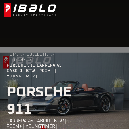
HOME
COLLECTIE
PORSCHE
PORSCHE 911 CARRERA 4S
CABRIO | BTW | PCCM+ |
YOUNGTIMER |
PORSCHE
911
CARRERA 4S CABRIO | BTW |
PCCM+ | YOUNGTIMER |