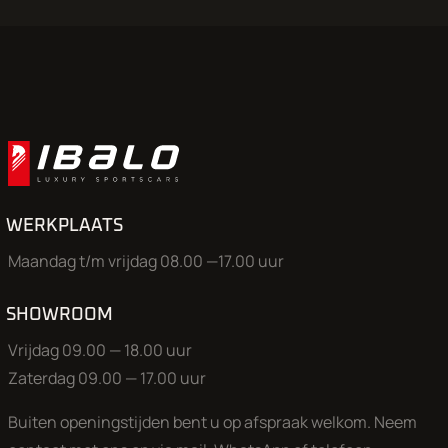
opslaglocatie en wij zijn een klein flexibel team. Wij zorgen g
gewenste auto klaar staat voor een uitgebreide proefrit.
Openingstijden (
bel ons even voordat u komt 50% van onze a
staat in de opslag
): Maandag, Dinsdag, Donderdag en vrijdag
17.00 uur. Zaterdag: 9.00-17.00 uur. Woensdag op afspraak 
Aan onze advertenties is de grootst mogelijke zorg besteed, 
kunnen aan deze advertentie geen rechten worden ontleend
WERKPLAATS
Maandag t/m vrijdag 08.00 —17.00 uur
SHOWROOM
Vrijdag 09.00 — 18.00 uur
Zaterdag 09.00 — 17.00 uur
Buiten openingstijden bent u op afspraak welkom. Neem