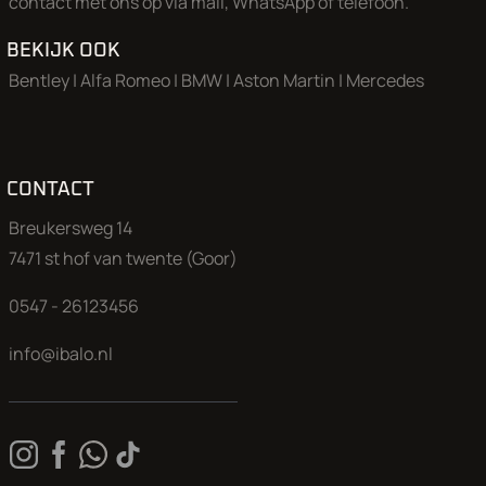
contact met ons op via mail, WhatsApp of telefoon.
BEKIJK OOK
Bentley
|
Alfa Romeo
|
BMW
|
Aston Martin
|
Mercedes
CONTACT
Breukersweg 14
7471 st hof van twente (Goor)
0547 - 26123456
info@ibalo.nl