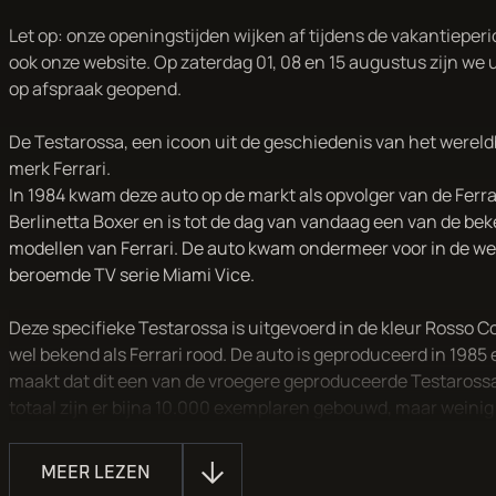
Let op: onze openingstijden wijken af tijdens de vakantieperi
ook onze website. Op zaterdag 01, 08 en 15 augustus zijn we 
op afspraak geopend.
De Testarossa, een icoon uit de geschiedenis van het were
merk Ferrari.
In 1984 kwam deze auto op de markt als opvolger van de Ferra
Berlinetta Boxer en is tot de dag van vandaag een van de be
modellen van Ferrari. De auto kwam ondermeer voor in de we
beroemde TV serie Miami Vice.
Deze specifieke Testarossa is uitgevoerd in de kleur Rosso C
wel bekend als Ferrari rood. De auto is geproduceerd in 1985 
maakt dat dit een van de vroegere geproduceerde Testarossa'
totaal zijn er bijna 10.000 exemplaren gebouwd, maar weinig
deze. Deze auto is een zo genoemde Monospecchio - Monod
staat voor enkele spiegel en enkele wielmoer. Deze Testaros
MEER LEZEN
fabriek destijds verlaten met enkel een spiegel aan de