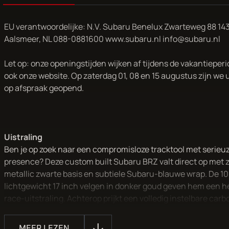
EU verantwoordelijke: N.V. Subaru Benelux Zwarteweg 88 14
Aalsmeer, NL 088-0881600 www.subaru.nl info@subaru.nl
Let op: onze openingstijden wijken af tijdens de vakantieperi
ook onze website. Op zaterdag 01, 08 en 15 augustus zijn we 
op afspraak geopend.
Uistraling
Ben je op zoek naar een compromisloze tracktool met serieu
presence? Deze custom built Subaru BRZ valt direct op met z
metallic zwarte basis en subtiele Subaru-blauwe wrap. De 1
lichtgewicht 17 inch velgen in donker goud geven hem een 
race-uitstraling. Achterop prijkt een volledig instelbare carb
Door de zwarte basis is deze BRZ het perfecte canvas voor el
gewenste race livery.
MEER LEZEN