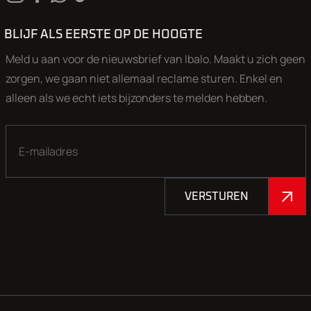
opslaglocatie en wij zijn een klein flexibel team. Wij zorgen g
gewenste auto klaar staat voor een uitgebreide proefrit.
BLIJF ALS EERSTE OP DE HOOGTE
Openingstijden (
bel ons even voordat u komt 50% van onze a
Meld u aan voor de nieuwsbrief van Ibalo. Maakt u zich geen
staat in de opslag
): Maandag, Dinsdag, Donderdag en vrijdag
zorgen, we gaan niet allemaal reclame sturen. Enkel en
17.00 uur. Zaterdag: 9.00-17.00 uur. Woensdag op afspraak 
alleen als we echt iets bijzonders te melden hebben.
Aan onze advertenties is de grootst mogelijke zorg besteed, 
kunnen aan deze advertentie geen rechten worden ontleend
VERSTUREN