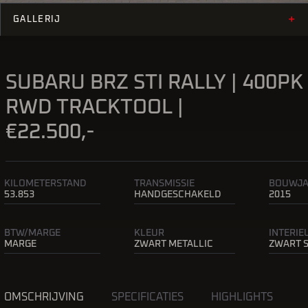
+
GALLERIJ
SUBARU BRZ STI RALLY | 400PK 
RWD TRACKTOOL |
€22.500,-
KILOMETERSTAND
TRANSMISSIE
BOUWJ
53.853
HANDGESCHAKELD
2015
BTW/MARGE
KLEUR
INTERI
MARGE
ZWART METALLIC
ZWART 
OMSCHRIJVING
SPECIFICATIES
HIGHLIGHTS