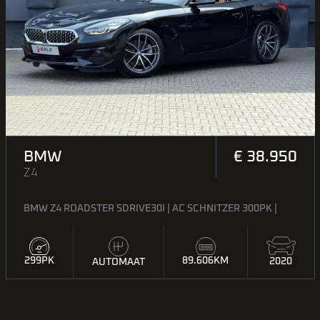
BMW
€ 38.950
Z4
BMW Z4 ROADSTER SDRIVE30I | AC SCHNITZER 300PK |
299PK
89.606KM
2020
AUTOMAAT