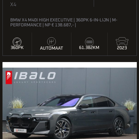
X4
BMW X4 M40I HIGH EXECUTIVE | 360PK 6-IN-LIJN | M-
PERFORMANCE | NP € 138.687,- |
360PK
61.382KM
2023
AUTOMAAT